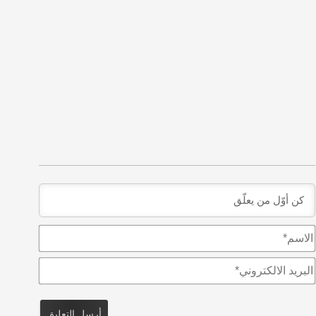
ا
ل
ا
ا
س
ل
م
ب
*
ر
ي