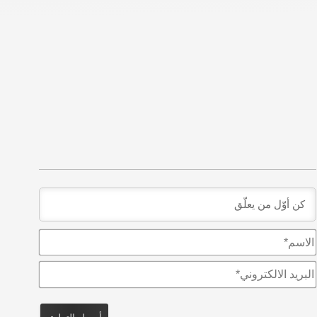
ا
ل
ا
ا
س
ل
م
ب
*
ر