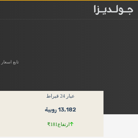
لتجاوز
لى
لمحتوى
تابع اسعار
عيار 24 قيراط
13,182 روبية
ارتفاع
₹181