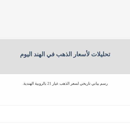
تحليلات لأسعار الذهب في الهند اليوم​
رسم بياني تاريخي لسعر الذهب عيار 21 بالروبية الهندية.
The chart has 1 X axis displaying Time. Data rang
The chart has 1 Y axis