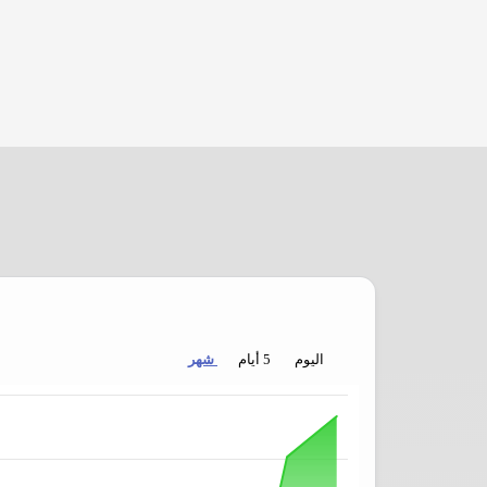
اليوم
5 أيام
شهر
Chart
Chart with 32 data points.
es from 2026-07-07 00:00:00 to 2026-08-07 09:25:25.
 displaying values. Data ranges from 10806 to 11535.