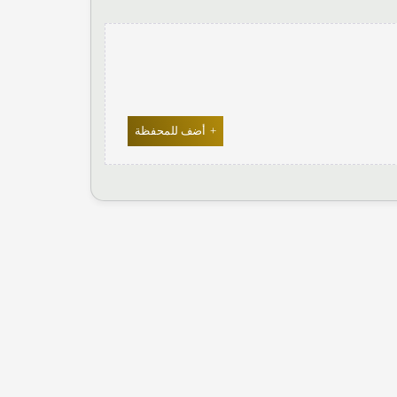
+
أضف للمحفظة