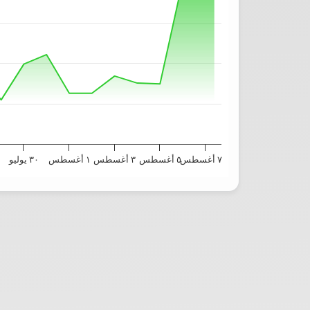
٧ أغسطس
٥ أغسطس
٣ أغسطس
١ أغسطس
٣٠ يوليو
End of interactive chart.