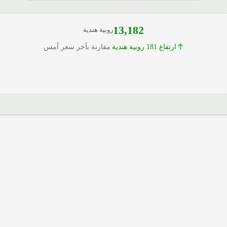
13,182
روبية هندية
ارتفاع 181 روبية هندية
مقارنة بآخر سعر أمس