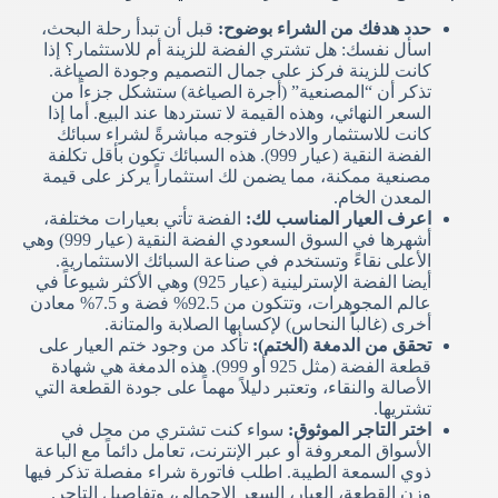
حدد هدفك من الشراء بوضوح:
قبل أن تبدأ رحلة البحث،
اسأل نفسك: هل تشتري الفضة للزينة أم للاستثمار؟ إذا
كانت للزينة فركز على جمال التصميم وجودة الصياغة.
تذكر أن “المصنعية” (أجرة الصياغة) ستشكل جزءاً من
السعر النهائي، وهذه القيمة لا تستردها عند البيع. أما إذا
كانت للاستثمار والادخار فتوجه مباشرةً لشراء سبائك
الفضة النقية (عيار 999). هذه السبائك تكون بأقل تكلفة
مصنعية ممكنة، مما يضمن لك استثماراً يركز على قيمة
المعدن الخام.
اعرف العيار المناسب لك:
الفضة تأتي بعيارات مختلفة،
أشهرها في السوق السعودي الفضة النقية (عيار 999) وهي
الأعلى نقاءً وتستخدم في صناعة السبائك الاستثمارية.
أيضا الفضة الإسترلينية (عيار 925) وهي الأكثر شيوعاً في
عالم المجوهرات، وتتكون من 92.5% فضة و 7.5% معادن
أخرى (غالباً النحاس) لإكسابها الصلابة والمتانة.
تحقق من الدمغة (الختم):
تأكد من وجود ختم العيار على
قطعة الفضة (مثل 925 أو 999). هذه الدمغة هي شهادة
الأصالة والنقاء، وتعتبر دليلاً مهماً على جودة القطعة التي
تشتريها.
اختر التاجر الموثوق:
سواء كنت تشتري من محل في
الأسواق المعروفة أو عبر الإنترنت، تعامل دائماً مع الباعة
ذوي السمعة الطيبة. اطلب فاتورة شراء مفصلة تذكر فيها
وزن القطعة، العيار، السعر الإجمالي، وتفاصيل التاجر.