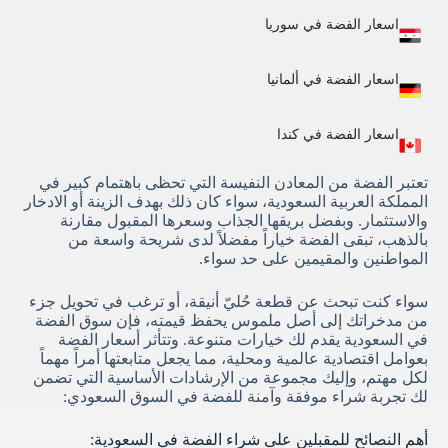
اسعار الفضة في سوريا
اسعار الفضة في ألمانيا​
اسعار الفضة في كندا​
تعتبر الفضة من المعادن النفيسة التي تحظى باهتمام كبير في
المملكة العربية السعودية، سواء كان ذلك بهدف الزينة أو الادخار
والاستثمار. وبفضل بريقها الجذاب وسعرها المقبول مقارنة
بالذهب، تبقى الفضة خياراً مفضلاً لدى شريحة واسعة من
المواطنين والمقيمين على حد سواء.
سواء كنت تبحث عن قطعة حُليّ أنيقة، أو ترغب في تحويل جزء
من مدخراتك إلى أصل ملموس يحفظ قيمته، فإن سوق الفضة
في السعودية يقدم لك خيارات متنوعة. وتتأثر أسعار الفضة
بعوامل اقتصادية عالمية ومحلية، مما يجعل متابعتها أمراً مهماً
لكل مهتم، وإليك مجموعة من الإرشادات الأساسية التي تضمن
لك تجربة شراء موفقة وآمنة للفضة في السوق السعودي:
أهم النصائح للمقبلين على شراء الفضة في السعودية: