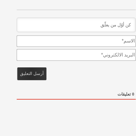
ا
ل
ا
ا
س
ل
م
ب
*
ر
ي
د
ا
ل
0
تعليقات
ا
ل
ك
ت
ر
و
ن
ي