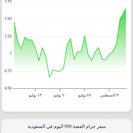
Chart
7.75
Chart with 32 data points.
 Time. Data ranges from 2026-07-07 00:00:00 to 2026-08-07 17:05:51.
7.50
he chart has 1 Y axis displaying values. Data ranges from 6.66 to 7.65.
7.25
7
6.75
6.50
٣ أغسطس
٢٧ يوليو
٢٠ يوليو
١٣ يوليو
End of interactive chart.
سعر جرام الفضة 999 اليوم في السعودية