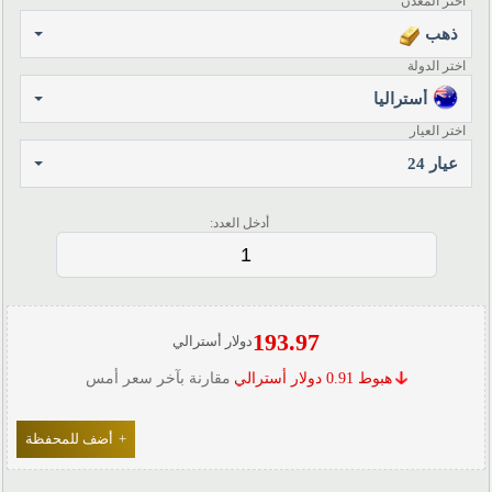
اختر المعدن
ذهب
اختر الدولة
أستراليا
اختر العيار
عيار 24
أدخل العدد:
193.97
دولار أسترالي
هبوط 0.91 دولار أسترالي
مقارنة بآخر سعر أمس
+
أضف للمحفظة