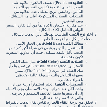
العلاوة (Premium):
يضيف البائعون علاوة على
السعر الفوري لتغطية تكاليف التصنيع، التوزيع،
التأمين، وهامش الربح. تختلف هذه العلاوة بين
المنتجات (العملات المسكوكة أعلى من السبائك)
وبين البائعين.
عند مقارنة الأسعار، تأكد دائماً من أنك تقارن السعر
النهائي الشامل لكافة التكاليف.
اختر نوع الذهب المناسب لهدفك:
يأتي الذهب بأشكال
مختلفة، ولكل منها غرضه الخاص:
سبائك الذهب (Gold Bars):
هي الخيار الأمثل
للمستثمرين الذين يرغبون في شراء أكبر كمية من
الذهب بأقل تكلفة ممكنة، حيث أن علاوتها السعرية
تكون منخفضة.
العملات الذهبية (Gold Coins):
مثل عملة الكنغر
الأسترالي (Australian Kangaroo) التي تصدرها دار
سك العملة في بيرث (The Perth Mint)، تتميز
بسهولة التداول والبيع (سيولة عالية) وتحظى
باعتراف عالمي.
المجوهرات الذهبية:
تعتبر استثماراً وزينة في آن
واحد. لكن عند شرائها بهدف الاستثمار، يجب الانتباه
إلى أن سعرها يشمل تكاليف التصميم والحرفية،
والتي قد لا تستردها عند البيع.
تحقق من درجة النقاء (العيار):
يُقاس نقاء الذهب بالقيراط
(Karat). الذهب عيار 24 قيراط هو الذهب الخالص بنسبة