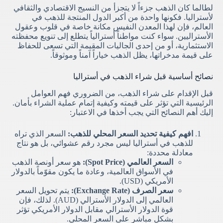
لطالما كان الذهب جزءاً لا يتجزأ من النسيج الاقتصادي والثقافي
لأستراليا. فكونها واحدة من أكبر الدول المنتجة للذهب في
العالم، فإن لهذا المعدن النفيس مكانة خاصة في قلوب وعقول
الأستراليين. سواء كنت مواطناً أسترالياً يتطلع إلى تنويع محفظته
الاستثمارية، أو من إحدى الجاليات المقيمة التي تسعى للحفاظ
على قيمة مدخراتها، يظل الذهب خياراً آمناً وموثوقاً.
نصائح أساسية قبل شراء الذهب في أستراليا
قبل الإقدام على شراء الذهب، من الضروري فهم العوامل
الرئيسية التي تؤثر على قيمته وكيفية إتمام عملية الشراء بأمان.
إليك أهم النصائح التي يجب أخذها في الاعتبار:
افهم كيفية تحديد السعر المحلي للذهب:
السعر الذي تراه
للذهب في أستراليا ليس مجرد رقم عشوائي، بل هو نتاج
معادلة محددة:
السعر العالمي (Spot Price):
هو سعر أونصة الذهب
في الأسواق العالمية، وعادة ما يكون مقوّماً بالدولار
الأمريكي (USD).
سعر الصرف (Exchange Rate):
يتم تحويل السعر
العالمي إلى الدولار الأسترالي (AUD). لذلك، فإن
قوة الدولار الأسترالي مقابل الدولار الأمريكي تؤثر
بشكل مباشر على السعر المحلي.