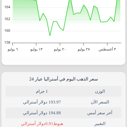
164
162
160
158
٣ أغسطس
٢٧ يوليو
٢٠ يوليو
١٣ يوليو
٦ يوليو
End of interactive chart.
سعر الذهب اليوم في أستراليا عيار 24​
الوزن
1 جرام
السعر الآن
193.97 دولار أسترالي
آخر سعر أمس
194.88 دولار أسترالي
0.91
التغيير
هبوط
دولار أسترالي