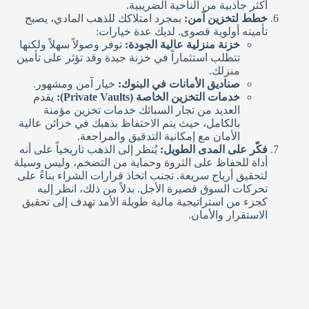
أكثر جاذبية من الناحية الضريبية.
خطط لتخزين آمن:
بمجرد امتلاكك للذهب المادي، يصبح
تأمينه أولوية قصوى. لديك عدة خيارات:
خزنة منزلية عالية الجودة:
توفر وصولاً سهلاً ولكنها
تتطلب استثماراً في خزنة جيدة وقد تؤثر على تأمين
منزلك.
صناديق الأمانات في البنوك:
خيار آمن ومشهور.
خدمات التخزين الخاصة (Private Vaults):
يقدم
العديد من تجار السبائك خدمات تخزين مؤمنة
بالكامل، حيث يتم الاحتفاظ بذهبك في خزائن عالية
الأمان مع إمكانية التدقيق والمراجعة.
فكّر على المدى الطويل:
يُنظر إلى الذهب تاريخياً على أنه
أداة للحفاظ على الثروة وحماية من التضخم، وليس وسيلة
لتحقيق أرباح سريعة. تجنب اتخاذ قرارات الشراء بناءً على
تحركات السوق قصيرة الأجل. بدلاً من ذلك، انظر إليه
كجزء من استراتيجية مالية طويلة الأمد تهدف إلى تحقيق
الاستقرار والأمان.