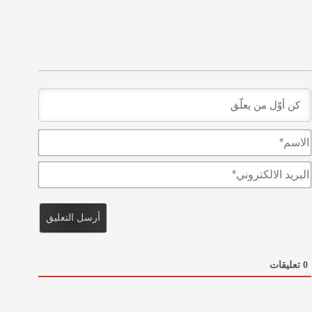
ا
ل
ا
ا
س
ل
م
ب
*
ر
ي
د
ا
ل
0
تعليقات
ا
ل
ك
ت