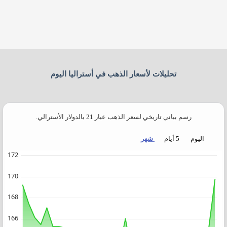
تحليلات لأسعار الذهب في أستراليا اليوم​
رسم بياني تاريخي لسعر الذهب عيار 21 بالدولار الأسترالي.
اليوم
5 أيام
شهر
Chart
172
Chart with 32 data points.
170
 Time. Data ranges from 2026-07-06 00:00:00 to 2026-08-06 19:28:14.
hart has 1 Y axis displaying values. Data ranges from 159.2 to 169.73.
168
166