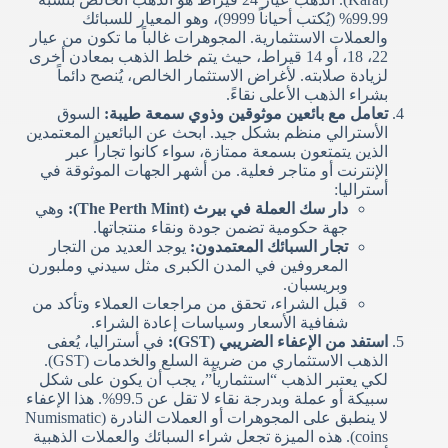
99.99% (يُكتب أحياناً 9999)، وهو المعيار للسبائك
والعملات الاستثمارية. المجوهرات غالباً ما تكون من عيار
22، 18، أو 14 قيراط، حيث يتم خلط الذهب بمعادن أخرى
لزيادة صلابته. لأغراض الاستثمار الخالص، يُنصح دائماً
بشراء الذهب الأعلى نقاءً.
تعامل مع بائعين موثوقين وذوي سمعة طيبة:
السوق
الأسترالي منظم بشكل جيد. ابحث عن البائعين المعتمدين
الذين يتمتعون بسمعة ممتازة، سواء كانوا تجاراً عبر
الإنترنت أو متاجر فعلية. من أشهر الجهات الموثوقة في
أستراليا:
دار سك العملة في بيرث (The Perth Mint):
وهي
جهة حكومية تضمن جودة ونقاء منتجاتها.
تجار السبائك المعتمدون:
يوجد العديد من التجار
المعروفين في المدن الكبرى مثل سيدني وملبورن
وبريسبان.
قبل الشراء، تحقق من مراجعات العملاء وتأكد من
شفافية الأسعار وسياسات إعادة الشراء.
استفد من الإعفاء الضريبي (GST):
في أستراليا، يُعفى
الذهب الاستثماري من ضريبة السلع والخدمات (GST).
لكي يعتبر الذهب “استثمارياً”، يجب أن يكون على شكل
سبيكة أو عملة وبدرجة نقاء لا تقل عن 99.5%. هذا الإعفاء
لا ينطبق على المجوهرات أو العملات النادرة (Numismatic
coins). هذه الميزة تجعل شراء السبائك والعملات الذهبية