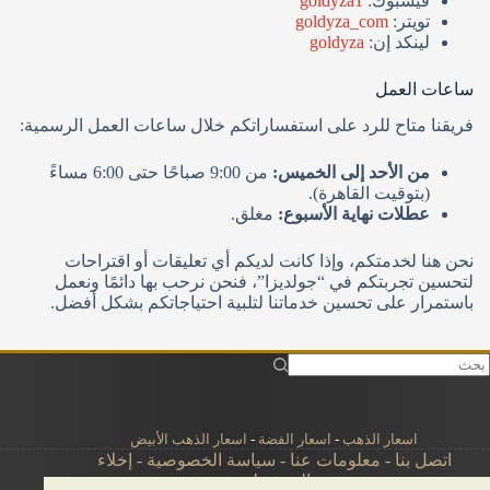
فيسبوك:
goldyza1
تويتر:
goldyza_com
لينكد إن:
goldyza
ساعات العمل
فريقنا متاح للرد على استفساراتكم خلال ساعات العمل الرسمية:
من الأحد إلى الخميس:
من 9:00 صباحًا حتى 6:00 مساءً
(بتوقيت القاهرة).
عطلات نهاية الأسبوع:
مغلق.
نحن هنا لخدمتكم، وإذا كانت لديكم أي تعليقات أو اقتراحات
لتحسين تجربتكم في “جولديزا”، فنحن نرحب بها دائمًا ونعمل
باستمرار على تحسين خدماتنا لتلبية احتياجاتكم بشكل أفضل.
اسعار الذهب
-
اسعار الفضة
-
اسعار الذهب الأبيض
اتصل بنا
-
معلومات عنا
-
سياسة الخصوصية
-
إخلاء
المسؤولية