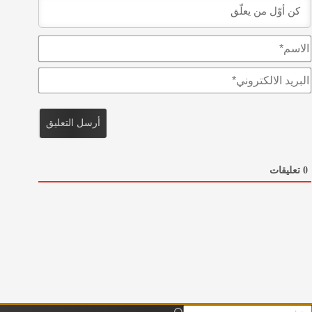
ا
ل
ا
ا
س
ل
م
ب
*
ر
ي
د
ا
ل
0
تعليقات
ا
ل
ك
ت
ر
و
ن
ي
*