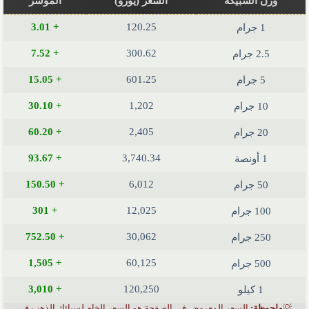
وزن السبيكة
السعر (يورو)
المؤشر
+ 3.01
120.25
1 جرام
+ 7.52
300.62
2.5 جرام
+ 15.05
601.25
5 جرام
+ 30.10
1,202
10 جرام
+ 60.20
2,405
20 جرام
+ 93.67
3,740.34
1 أونصة
+ 150.50
6,012
50 جرام
+ 301
12,025
100 جرام
+ 752.50
30,062
250 جرام
+ 1,505
60,125
500 جرام
+ 3,010
120,250
1 كيلو
💡
ملحوظة:
السعر المعروض في الصفحة هو السعر الخام لسبائك الذهب في