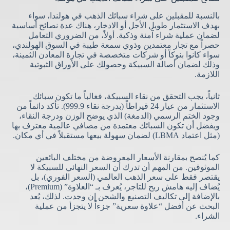
بالنسبة للمقبلين على شراء سبائك الذهب في هولندا، سواء
بهدف الاستثمار طويل الأجل أو الادخار، هناك عدة نصائح أساسية
لضمان عملية شراء آمنة وذكية. أولاً، من الضروري التعامل
حصراً مع تجار معتمدين وذوي سمعة طيبة في السوق الهولندي،
سواء كانوا بنوكاً أو شركات متخصصة في تجارة المعادن الثمينة،
وذلك لضمان أصالة السبيكة وحصولك على الأوراق الثبوتية
اللازمة.
ثانياً، يجب التحقق من نقاء السبيكة، فغالباً ما تكون سبائك
الاستثمار من عيار 24 قيراطاً (بدرجة نقاء 999.9). تأكد دائماً من
وجود الختم الرسمي (الدمغة) الذي يوضح الوزن ودرجة النقاء،
ويفضل أن تكون السبائك معتمدة من مصافي عالمية معترف بها
(مثل اعتماد LBMA) لضمان سهولة بيعها مستقبلاً في أي مكان.
كما يُنصح بمقارنة الأسعار المعروضة من مختلف البائعين
الموثوقين. من المهم أن تدرك أن السعر النهائي للسبيكة لا
يقتصر فقط على سعر الذهب العالمي (السعر الفوري)، بل
يُضاف إليه هامش ربح للتاجر، يُعرف بـ “العلاوة” (Premium)،
بالإضافة إلى تكاليف التصنيع والشحن إن وجدت. لذلك، يُعد
البحث عن أفضل “علاوة سعرية” جزءاً لا يتجزأ من عملية
الشراء.